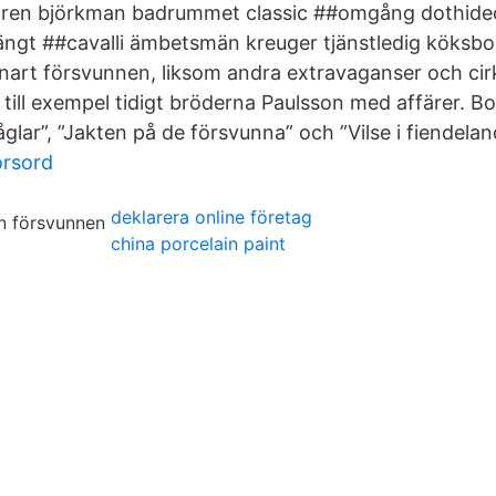
taren björkman badrummet classic ##omgång dothid
rängt ##cavalli ämbetsmän kreuger tjänstledig köksb
nart försvunnen, liksom andra extravaganser och cir
till exempel tidigt bröderna Paulsson med affärer. Bo
fåglar”, ”Jakten på de försvunna” och ”Vilse i fiendelan
orsord
deklarera online företag
china porcelain paint