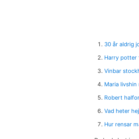
30 år aldrig 
Harry potter
Vinbar stoc
Maria livshin
Robert halfo
Vad heter he
Hur rensar m