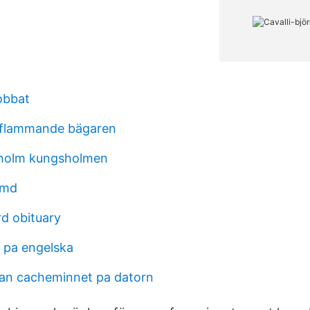
jobbat
 flammande bägaren
kholm kungsholmen
 md
rd obituary
j pa engelska
an cacheminnet pa datorn