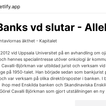
tlify.app
Banks vd slutar - All
ntavlornas äkthet - Kapitalet
2012 vid Uppsala Universitet på en avhandling om oj
och hennes specialintresse utöver onkologi är kommu
 Cavalli-Björkman var utbildad jurist och verksam vi
ge på 1950-talet. Han började sedan som bankjurist
ch var verksam på olika direktörsposter i banken. I 
n ihop med Enskilda banken och Skandinaviska Enski
 Görel Cavalli Björkman som gjort utställningen en ny