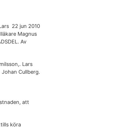
ars 22 jun 2010
alläkare Magnus
ADSDEL. Av
milsson,. Lars
⋅ Johan Cullberg.
ystnaden, att
ills köra