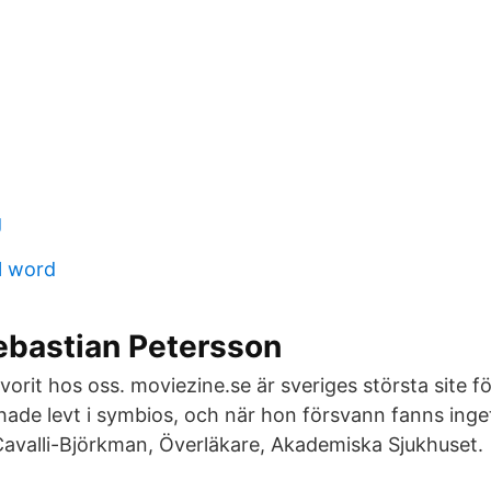
g
l word
ebastian Petersson
avorit hos oss. moviezine.se är sveriges största site fö
 hade levt i symbios, och när hon försvann fanns inge
Cavalli-Björkman, Överläkare, Akademiska Sjukhuset.