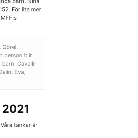
Inga barn, Nina
52. För lite mer
d MFF:s
 Görel.
 person blir
r barn Cavalli-
alin, Eva,
r 2021
Våra tankar är