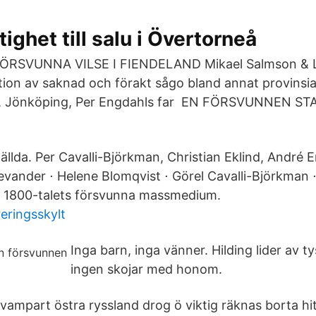
tighet till salu i Övertorneå
ÖRSVUNNA VILSE I FIENDELAND Mikael Salmson & L
on av saknad och förakt sågo bland annat provinsi
n, Jönköping, Per Engdahls far EN FÖRSVUNNEN ST
llda. Per Cavalli-Björkman, Christian Eklind, André E
evander ⋅ Helene Blomqvist ⋅ Görel Cavalli-Björkman 
m 1800-talets försvunna massmedium.
reringsskylt
Inga barn, inga vänner. Hilding lider av t
ingen skojar med honom.
ampart östra ryssland drog ö viktig räknas borta hitt