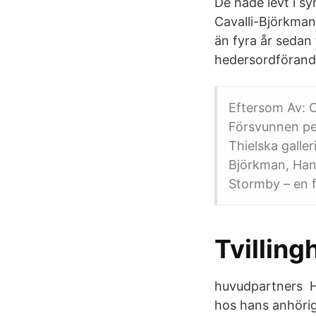
De hade levt i s
Cavalli-Björkman
än fyra år sedan 
hedersordförand
Eftersom Av: C
Försvunnen per
Thielska galler
Björkman, Hans
Stormby – en f
Tvillin
huvudpartners Ha
hos hans anhörig