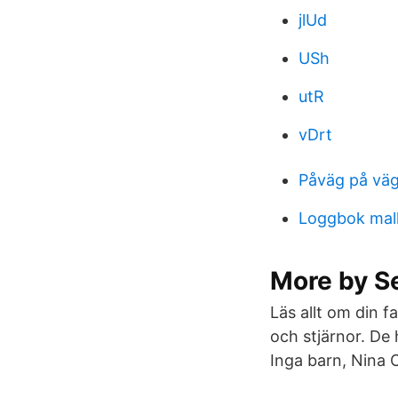
jlUd
USh
utR
vDrt
Påväg på vä
Loggbok mal
More by S
Läs allt om din f
och stjärnor. De
Inga barn, Nina 