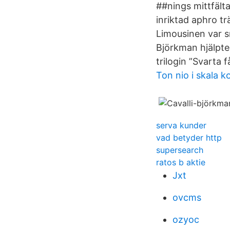
##nings mittfäl
inriktad aphro t
Limousinen var s
Björkman hjälpte 
trilogin ”Svarta 
Ton nio i skala k
serva kunder
vad betyder http
supersearch
ratos b aktie
Jxt
ovcms
ozyoc