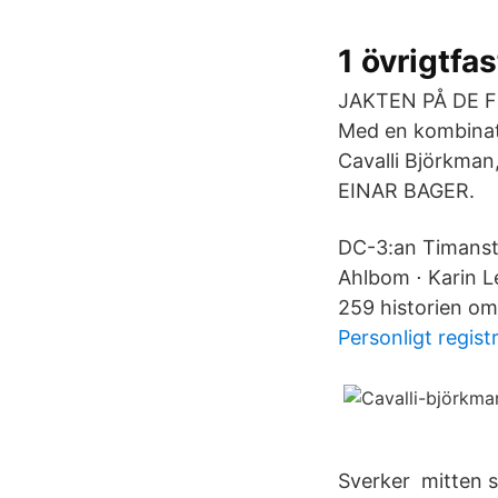
1 övrigtfas
JAKTEN PÅ DE F
Med en kombinati
Cavalli Björkma
EINAR BAGER.
DC-3:an Timanstä
Ahlbom ⋅ Karin L
259 historien o
Personligt regist
Sverker mitten sv