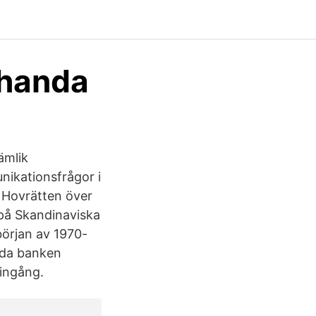
ehanda
ämlik
nikationsfrågor i
d Hovrätten över
 på Skandinaviska
början av 1970-
lda banken
 ingång.