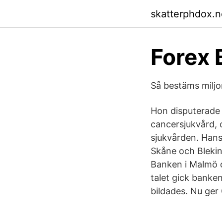
skatterphdox.ne
Forex 
Så bestäms miljo
Hon disputerade 
cancersjukvård, 
sjukvården. Hans
Skåne och Blekin
Banken i Malmö o
talet gick banke
bildades. Nu ger