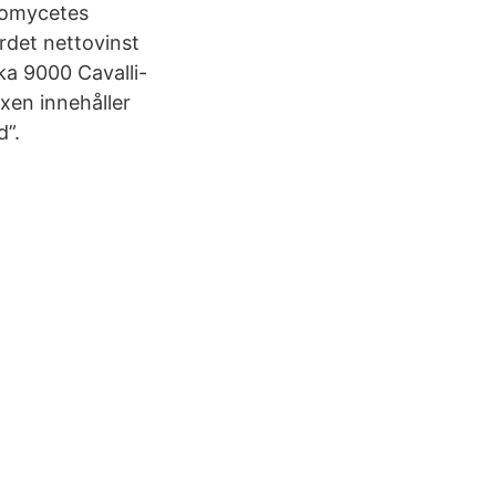
eomycetes
ordet nettovinst
ka 9000 Cavalli-
xen innehåller
d”.