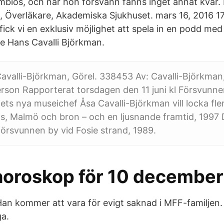
ymbios, och när hon försvann fanns inget annat kvar. 
, Överläkare, Akademiska Sjukhuset. mars 16, 2016 17:
fick vi en exklusiv möjlighet att spela in en podd me
e Hans Cavalli Björkman.
avalli-Björkman, Görel. 338453 Av: Cavalli-Björkman,
son Rapporterat torsdagen den 11 juni kl Försvunnen
iets nya museichef Åsa Cavalli-Björkman vill locka fle
, Malmö och bron – och en ljusnande framtid, 1997 D
örsvunnen by vid Fosie strand, 1989.
ghoroskop för 10 decembe
n kommer att vara för evigt saknad i MFF-familjen. 
a.